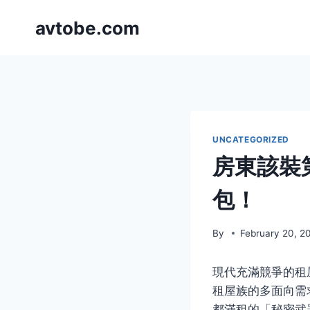
Skip
avtobe.com
to
content
UNCATEGORIZED
房東該裝
包！
By
February 20, 2
現代充滿競爭的租
租屋族的多面向需
都滿租的「秘密武