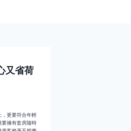
心又省荷
上，更要符合年輕
就要擁有套房隨時
讓房客賴著不想搬