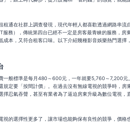
租租通在社群上調查發現，現代年輕人都喜歡透過網路串流
音OTT服務），傳統第四台已經不一定是房客最青睞的服務，
低成本，又符合租客口味。以下介紹幾種影音娛樂熱門選擇
台
一般標準是每月480～600元，一年就要5,760～7,200
還規定要「按間計價」。在過去沒有無線電視的競爭時，房
選擇忍氣吞聲，甚至有業者為了逼迫房東升級為數位電視，
電視的選擇性更多了，讓市場也能夠保有良性的競爭，價格