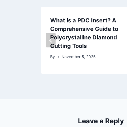
 to
What is a PDC Insert? A
ings:
Comprehensive Guide to
e, and
Polycrystalline Diamond
Cutting Tools
By
November 5, 2025
Leave a Reply