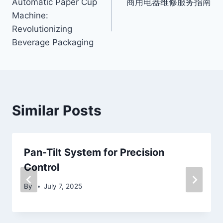
Automatic Paper Cup
商用电器维修服务指南
navigation
Machine:
Revolutionizing
Beverage Packaging
Similar Posts
Pan-Tilt System for Precision
Control
By
July 7, 2025