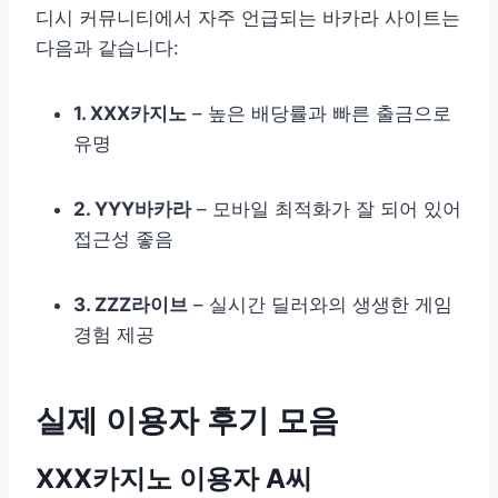
디시 커뮤니티에서 자주 언급되는 바카라 사이트는
다음과 같습니다:
1. XXX카지노
– 높은 배당률과 빠른 출금으로
유명
2. YYY바카라
– 모바일 최적화가 잘 되어 있어
접근성 좋음
3. ZZZ라이브
– 실시간 딜러와의 생생한 게임
경험 제공
실제 이용자 후기 모음
XXX카지노 이용자 A씨