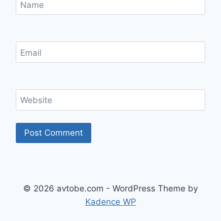
Name
Email
Website
© 2026 avtobe.com - WordPress Theme by
Kadence WP