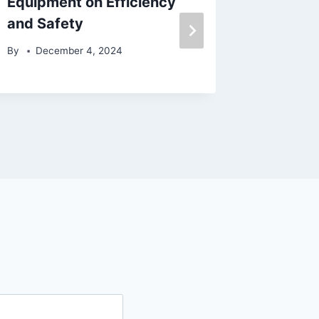
Equipment on Efficiency
Corn Or
and Safety
Oligos
Benefit
By
December 4, 2024
By
Sept