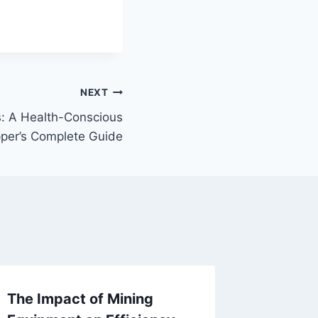
NEXT
s: A Health-Conscious
per’s Complete Guide
The Impact of Mining
The Ult