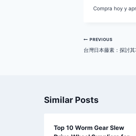
Compra hoy y apro
Post
PREVIOUS
台灣日本藤素：探討其
navigation
Similar Posts
治理
Top 10 Worm Gear Slew