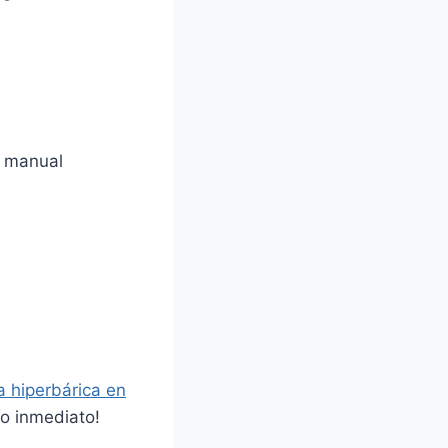
y manual
 hiperbárica en
ío inmediato!