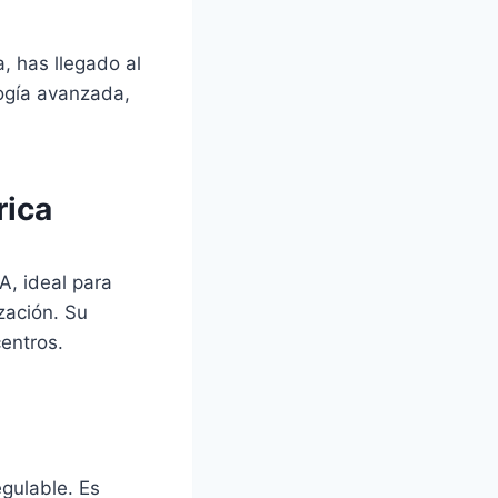
, has llegado al
logía avanzada,
rica
A, ideal para
ización. Su
entros.
egulable. Es