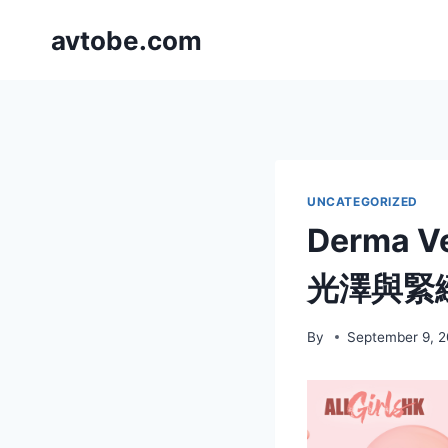
Skip
avtobe.com
to
content
UNCATEGORIZED
Derma
光澤與緊
By
September 9, 