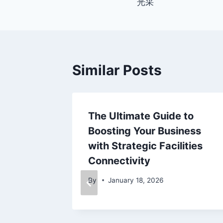
光采
Similar Posts
 to
The Ultimate Guide to
s:
Boosting Your Business
and
with Strategic Facilities
Connectivity
By
January 18, 2026