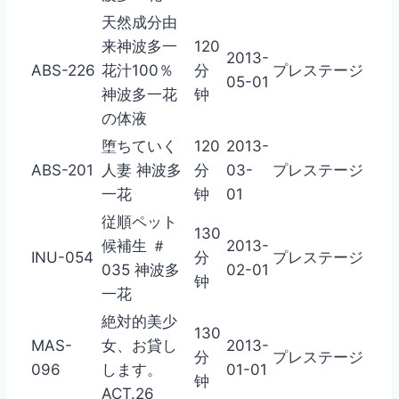
天然成分由
来神波多一
120
2013-
ABS-226
花汁100％
分
プレステージ
05-01
神波多一花
钟
の体液
堕ちていく
120
2013-
ABS-201
人妻 神波多
分
03-
プレステージ
一花
钟
01
従順ペット
130
候補生 ＃
2013-
INU-054
分
プレステージ
035 神波多
02-01
钟
一花
絶対的美少
130
MAS-
女、お貸し
2013-
分
プレステージ
096
します。
01-01
钟
ACT.26