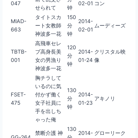
047
02-01
コン
せられて
钟
タイトスカ
150
MIAD-
2014-
ート女教師
分
ムーディーズ
663
02-01
神波多一花
钟
高飛車セレ
120
TBTB-
ブ高身長美
2014-
クリスタル映
分
001
女の男漁り
01-24
像
钟
神波多一花
胸チラして
いるのに気
130
FSET-
付かず働く
2014-
分
アキノリ
475
女子社員に
01-23
钟
手を出しち
ゃった俺
130
禁断介護 神
2014-
グローリーク
GG-264
分