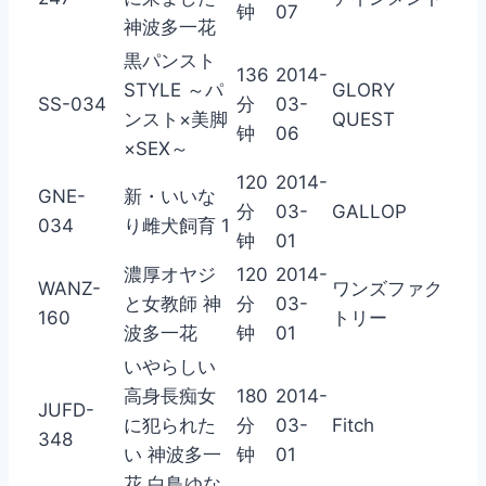
钟
07
神波多一花
黒パンスト
136
2014-
STYLE ～パ
GLORY
SS-034
分
03-
ンスト×美脚
QUEST
钟
06
×SEX～
120
2014-
GNE-
新・いいな
分
03-
GALLOP
034
り雌犬飼育 1
钟
01
濃厚オヤジ
120
2014-
WANZ-
ワンズファク
と女教師 神
分
03-
160
トリー
波多一花
钟
01
いやらしい
高身長痴女
180
2014-
JUFD-
に犯られた
分
03-
Fitch
348
い 神波多一
钟
01
花 白鳥ゆな