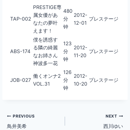
PRESTIGE専
480
属女優があ
2012-
TAP-002
分
プレステージ
なたの夢叶
12-01
钟
えます！
僕を誘惑す
123
る隣の綺麗
2012-
ABS-174
分
プレステージ
なお姉さん
11-20
钟
神波多一花
126
働くオンナ2
2012-
JOB-027
分
プレステージ
VOL.31
10-20
钟
Post
PREVIOUS
NEXT
鳥井美希
西川ゆい