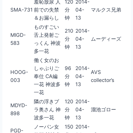
羞恥放尿 人
120
2014-
SMA-731
前での失禁
分
04-
マルクス兄弟
＆お漏らし
钟
13
ものすごい
210
2014-
MIGD-
舌上発射ご
分
04-
ムーディーズ
583
っくん 神波
钟
13
多一花
働く女のお
しゃぶりご
96
2014-
HOOG-
AVS
奉仕 CA編
分
04-
003
collector’s
一花 神波多
钟
13
一花
隣の浮きブ
120
2014-
MDYD-
ラ奥さん 神
分
04-
溜池ゴロー
898
波多一花
钟
13
ノーパン女
150
2014-
PGD-