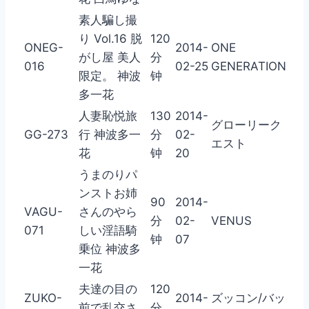
素人騙し撮
り Vol.16 脱
120
ONEG-
2014-
ONE
がし屋 美人
分
016
02-25
GENERATION
限定。 神波
钟
多一花
人妻恥悦旅
130
2014-
グローリーク
GG-273
行 神波多一
分
02-
エスト
花
钟
20
うまのりパ
ンストお姉
90
2014-
VAGU-
さんのやら
分
02-
VENUS
071
しい淫語騎
钟
07
乗位 神波多
一花
夫達の目の
120
ZUKO-
2014-
ズッコン/バッ
前で乱交さ
分