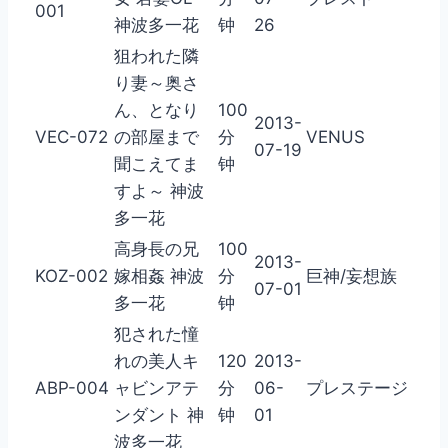
001
神波多一花
钟
26
狙われた隣
り妻～奥さ
ん、となり
100
2013-
VEC-072
の部屋まで
分
VENUS
07-19
聞こえてま
钟
すよ～ 神波
多一花
高身長の兄
100
2013-
KOZ-002
嫁相姦 神波
分
巨神/妄想族
07-01
多一花
钟
犯された憧
れの美人キ
120
2013-
ABP-004
ャビンアテ
分
06-
プレステージ
ンダント 神
钟
01
波多一花