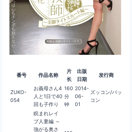
片
出版
番号
作品名称
发行商
长
日期
お義母さん4
160
2014-
ZUKO-
ズッコン/バッ
人と1日で40
分
06-
054
コン
回も子作り
钟
01
睨まれレイ
プ人妻編 ～
強がる奥さ