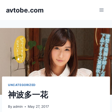
Skip
avtobe.com
to
content
UNCATEGORIZED
神波多一花
By
admin
May 27, 2017