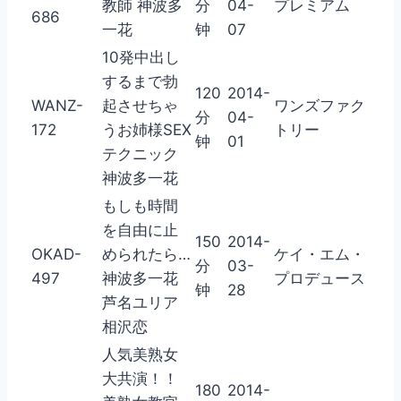
教師 神波多
分
04-
プレミアム
686
一花
钟
07
10発中出し
するまで勃
120
2014-
WANZ-
起させちゃ
ワンズファク
分
04-
172
うお姉様SEX
トリー
钟
01
テクニック
神波多一花
もしも時間
を自由に止
150
2014-
OKAD-
められたら…
ケイ・エム・
分
03-
497
神波多一花
プロデュース
钟
28
芦名ユリア
相沢恋
人気美熟女
大共演！！
180
2014-