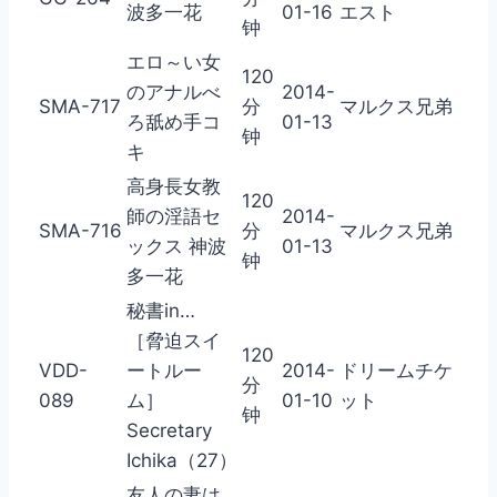
波多一花
01-16
エスト
钟
エロ～い女
120
のアナルべ
2014-
SMA-717
分
マルクス兄弟
ろ舐め手コ
01-13
钟
キ
高身長女教
120
師の淫語セ
2014-
SMA-716
分
マルクス兄弟
ックス 神波
01-13
钟
多一花
秘書in…
［脅迫スイ
120
VDD-
ートルー
2014-
ドリームチケ
分
089
ム］
01-10
ット
钟
Secretary
Ichika（27）
友人の妻は