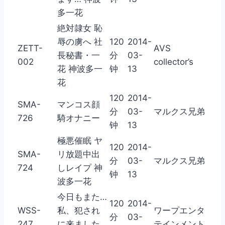
多一花
絶対隷女 恥
辱の虜へ 社
120
2014-
ZETT-
AVS
長秘書・一
分
03-
002
collector’s
花 神波多一
钟
13
花
120
2014-
SMA-
マンコス顔
分
03-
マルクス兄弟
726
騎オナニー
钟
13
極悪催眠 ヤ
120
2014-
SMA-
リ放題中出
分
03-
マルクス兄弟
724
しレイプ 神
钟
13
波多一花
今日もまた…
120
2014-
WSS-
私、犯され
ワープエンタ
分
03-
247
に来ました
テインメント