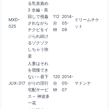
る乳首責め
3 全編・長
回しで視姦
112
2014-
MXD-
ドリームチケ
されながら
分
05-
025
ット
チクビをイ
钟
09
ジられ続け
るゾクゾク
しちゃう快
楽
人妻はそれ
を我慢でき
ない～昼下
120
2014-
JUX-317
がりの淫行
分
05-
マドンナ
宅配サービ
钟
07
ス～ 神波多
一花