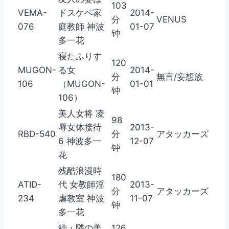
103
VEMA-
ドスケベ家
2014-
分
VENUS
076
庭教師 神波
01-07
钟
多一花
寝たふりす
120
MUGON-
る女
2014-
分
無言/妄想族
106
（MUGON-
01-01
钟
106）
美人女将 凌
98
辱女体接待
2013-
RBD-540
分
アタッカーズ
6 神波多一
12-07
钟
花
残酷浪漫時
180
ATID-
代 女教師淫
2013-
分
アタッカーズ
234
虐教室 神波
11-07
钟
多一花
続・隣の美
126