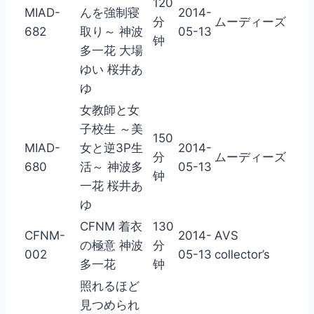
120
MIAD-
んを強制寝
2014-
分
ムーディーズ
682
取り～ 神波
05-13
钟
多一花 大場
ゆい 桜井あ
ゆ
女教師と女
子校生 ～美
150
MIAD-
女と逆3P生
2014-
分
ムーディーズ
680
活～ 神波多
05-13
钟
一花 桜井あ
ゆ
CFNM 着衣
130
CFNM-
2014-
AVS
の極意 神波
分
002
05-13
collector’s
多一花
钟
照れるほど
見つめられ