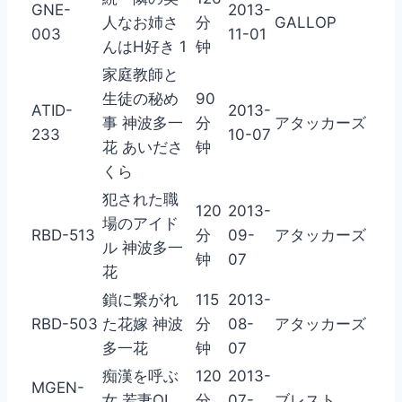
GNE-
2013-
人なお姉さ
分
GALLOP
003
11-01
んはH好き 1
钟
家庭教師と
生徒の秘め
90
ATID-
2013-
事 神波多一
分
アタッカーズ
233
10-07
花 あいださ
钟
くら
犯された職
120
2013-
場のアイド
RBD-513
分
09-
アタッカーズ
ル 神波多一
钟
07
花
鎖に繋がれ
115
2013-
RBD-503
た花嫁 神波
分
08-
アタッカーズ
多一花
钟
07
痴漢を呼ぶ
120
2013-
MGEN-
女 若妻OL
分
07-
ブレスト