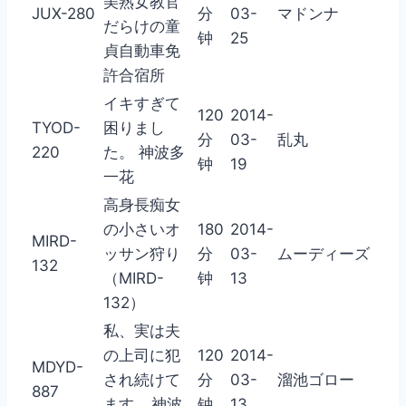
美熟女教官
JUX-280
分
03-
マドンナ
だらけの童
钟
25
貞自動車免
許合宿所
イキすぎて
120
2014-
TYOD-
困りまし
分
03-
乱丸
220
た。 神波多
钟
19
一花
高身長痴女
の小さいオ
180
2014-
MIRD-
ッサン狩り
分
03-
ムーディーズ
132
（MIRD-
钟
13
132）
私、実は夫
の上司に犯
120
2014-
MDYD-
され続けて
分
03-
溜池ゴロー
887
ます… 神波
钟
13