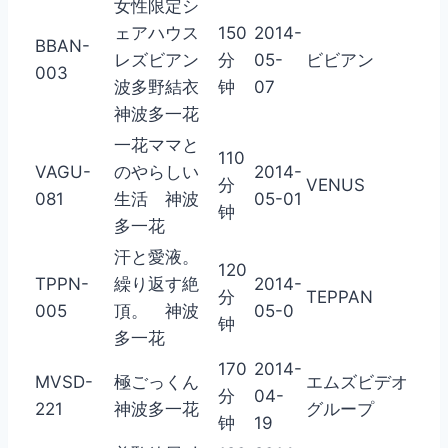
女性限定シ
ェアハウス
150
2014-
BBAN-
レズビアン
分
05-
ビビアン
003
波多野結衣
钟
07
神波多一花
一花ママと
110
VAGU-
のやらしい
2014-
分
VENUS
081
生活 神波
05-01
钟
多一花
汗と愛液。
120
TPPN-
繰り返す絶
2014-
分
TEPPAN
005
頂。 神波
05-0
钟
多一花
170
2014-
MVSD-
極ごっくん
エムズビデオ
分
04-
221
神波多一花
グループ
钟
19